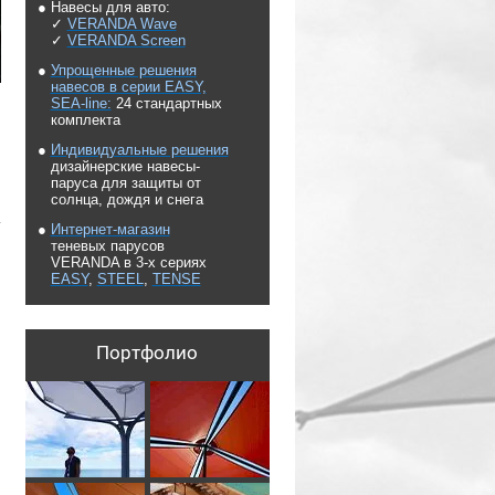
● Навесы для авто:
✓
VERANDA Wave
✓
VERANDA S
creen
●
Упрощенные решения
навесов в серии EASY,
SEA-line:
24 стандартных
комплекта
●
Индивидуальные решения
дизайнерские навесы-
паруса для защиты от
солнца, дождя и снега
●
Интернет-магазин
теневых парусов
VERANDA в 3-х сериях
EASY
,
STEEL
,
TENSE
Портфолио