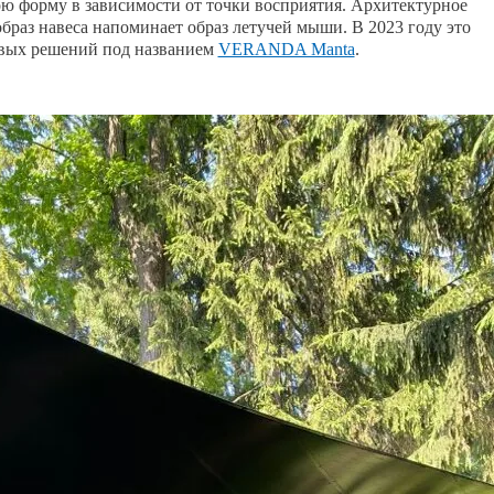
ою форму в зависимости от точки восприятия. Архитектурное
образ навеса напоминает образ летучей мыши. В 2023 году это
вых решений под названием
VERANDA Manta
.