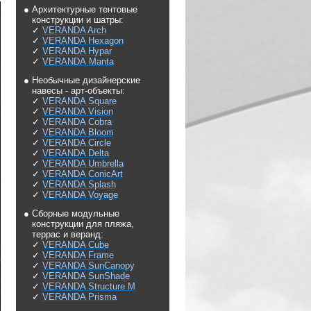
● Архитектурные тентовые
конструкции и шатры:
✓
VERANDA Arch
✓
VERANDA Hexagon
✓
VERANDA Hypar
✓
VERANDA
Manta
● Необычные дизайнерские
навесы - арт-объекты:
✓
VERANDA Square
✓
VERANDA Vision
✓
VERANDA Cobra
✓
VERANDA Bloom
✓
VERANDA Circle
✓
VERANDA D
elta
✓
VERANDA Umbrella
✓
VERANDA ConicArt
✓
VERANDA Splash
✓
VERANDA Voyage
● Сборные модульные
конструкции для пляжа,
террас и веранд:
✓
VERANDA Cube
✓
VERANDA Frame
✓
VERANDA SunCanopy
✓
VERANDA SunShade
✓
VERANDA Structure M
✓
VERANDA Prisma